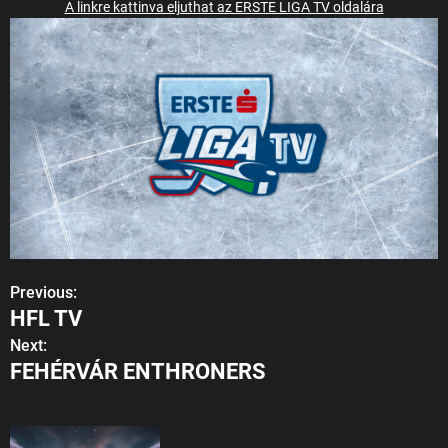
A linkre kattinva eljuthat az ERSTE LIGA TV oldalára
Previous:
B
HFL TV
e
Next:
FEHÉRVÁR ENTHRONERS
j
e